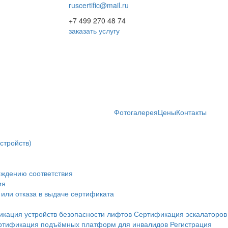
ruscertific@mail.ru
+7 499 270 48 74
заказать услугу
Фотогалерея
Цены
Контакты
стройств)
рждению соответствия
ия
или отказа в выдаче сертификата
кация устройств безопасности лифтов
Сертификация эскалаторов
ртификация подъёмных платформ для инвалидов
Регистрация