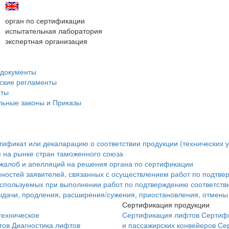
орган по сертификации
испытательная лаборатория
экспертная организация
документы
ские регламенты
рты
ьные законы и Приказы
ртификат или декаларацию о соответствии продукции (технических у
 на рынке стран таможенного союза
жалоб и апелляций на решения органа по сертификации
ностей заявителей, связанных с осуществлением работ по подтве
используемых при выполнении работ по подтверждению соответств
дачи, продления, расширения/сужения, приостановления, отмены 
Сертификация продукции
техническое
Сертификация лифтов
Сертифи
тов
Диагностика лифтов
и пассажирских конвейеров
Се