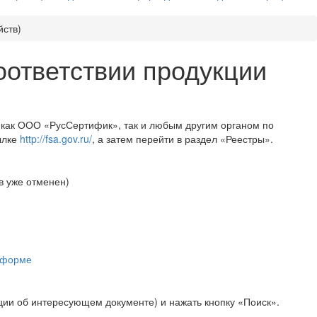
йств)
оответствии продукции
х как ООО «РусСертифик», так и любым другим органом по
ылке
http://fsa.gov.ru/
, а затем перейти в раздел «Реестры».
в уже отменен)
й форме
ии об интересующем документе) и нажать кнопку «Поиск».